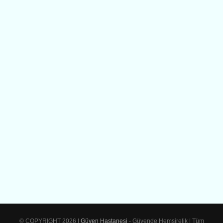
© COPYRIGHT 2026 |
Güven Hastanesi
- Güvende Hemşirelik | Tüm