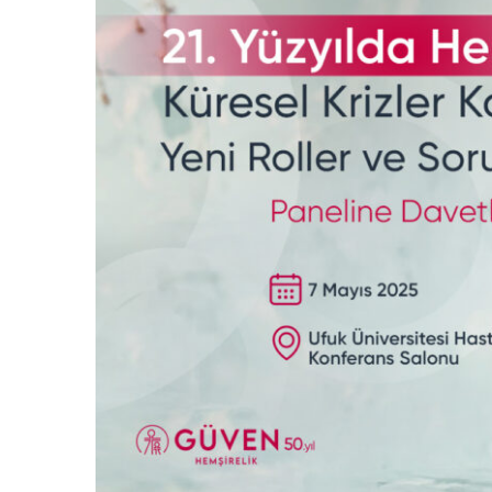
21. Yüzyılda Hemşirelik: Küresel Krizler Karşısında Yeni Roller ve Sorumluluklar